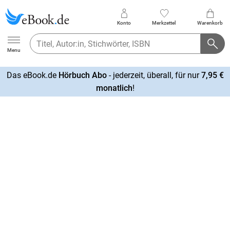
Konto
Merkzettel
Warenkorb
Ebook.de
Menu
Das eBook.de
Hörbuch Abo
- jederzeit, überall, für nur
7,95 €
mehr
monatlich
!
erfahren