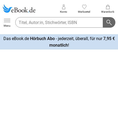
Konto
Merkzettel
Warenkorb
Ebook.de
Menu
Das eBook.de
Hörbuch Abo
- jederzeit, überall, für nur
7,95 €
mehr
monatlich
!
erfahren