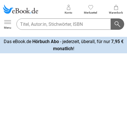
Konto
Merkzettel
Warenkorb
Ebook.de
Menu
Das eBook.de
Hörbuch Abo
- jederzeit, überall, für nur
7,95 €
mehr
monatlich
!
erfahren