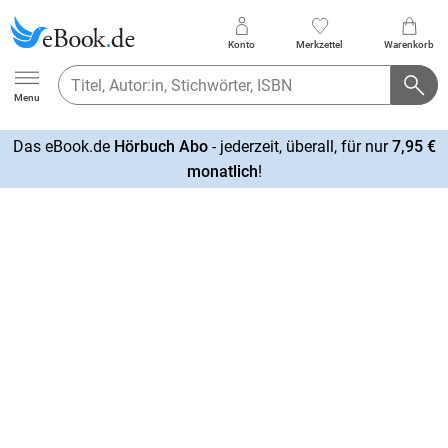
Konto
Merkzettel
Warenkorb
Ebook.de
Menu
Das eBook.de
Hörbuch Abo
- jederzeit, überall, für nur
7,95 €
mehr
monatlich
!
erfahren