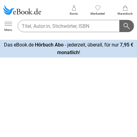
Konto
Merkzettel
Warenkorb
Ebook.de
Menu
Das eBook.de
Hörbuch Abo
- jederzeit, überall, für nur
7,95 €
mehr
monatlich
!
erfahren