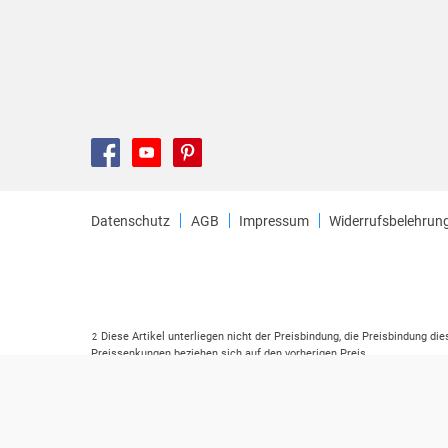
Datenschutz
AGB
Impressum
Widerrufsbelehrun
Diese Artikel unterliegen nicht der Preisbindung, die Preisbindung di
2
Preissenkungen beziehen sich auf den vorherigen Preis.
Durch Öffnen der Leseprobe willigen Sie ein, dass Daten an den Anbie
3
Der gebundene Preis dieses Artikels wird nach Ablauf des auf der Ar
4
Der Preisvergleich bezieht sich auf die unverbindliche Preisempfehlu
5