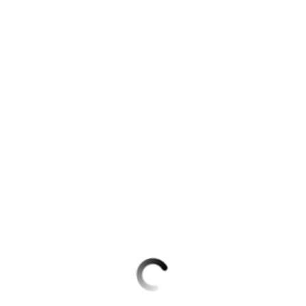
Krimis & Thriller
 Erzählungen
Ratgeber
Romane & Erzählungen