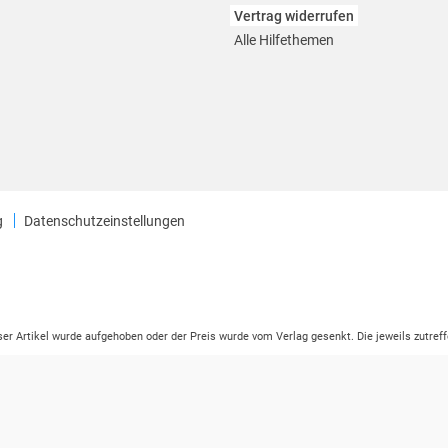
Vertrag widerrufen
Alle Hilfethemen
g
Datenschutzeinstellungen
eser Artikel wurde aufgehoben oder der Preis wurde vom Verlag gesenkt. Die jeweils zutreff
ter der Leseprobe übermittelt werden.
tikelseite dargestellten Datums vom Verlag angehoben.
ng (UVP) des Herstellers.