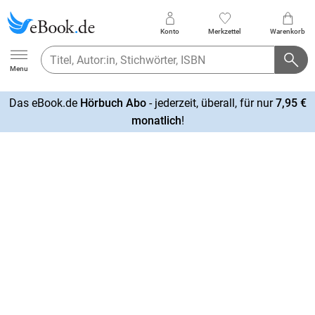
Konto
Merkzettel
Warenkorb
Ebook.de
Menu
Das eBook.de
Hörbuch Abo
- jederzeit, überall, für nur
7,95 €
mehr
monatlich
!
erfahren