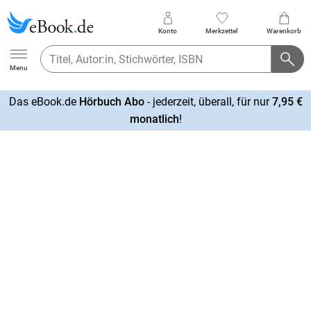
Konto
Merkzettel
Warenkorb
Ebook.de
Menu
Das eBook.de
Hörbuch Abo
- jederzeit, überall, für nur
7,95 €
mehr
monatlich
!
erfahren