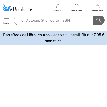
Konto
Merkzettel
Warenkorb
Ebook.de
Menu
Das eBook.de
Hörbuch Abo
- jederzeit, überall, für nur
7,95 €
mehr
monatlich
!
erfahren