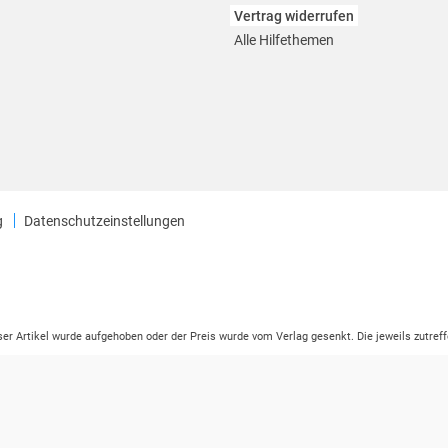
Vertrag widerrufen
Alle Hilfethemen
g
Datenschutzeinstellungen
eser Artikel wurde aufgehoben oder der Preis wurde vom Verlag gesenkt. Die jeweils zutreff
ter der Leseprobe übermittelt werden.
tikelseite dargestellten Datums vom Verlag angehoben.
ng (UVP) des Herstellers.