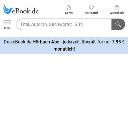
Konto
Merkzettel
Warenkorb
Ebook.de
Menu
Das eBook.de
Hörbuch Abo
- jederzeit, überall, für nur
7,95 €
mehr
monatlich
!
erfahren