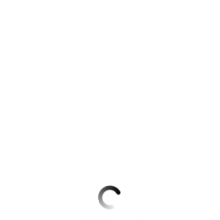
Krimis & Thriller
 Erzählungen
Ratgeber
Romane & Erzählungen