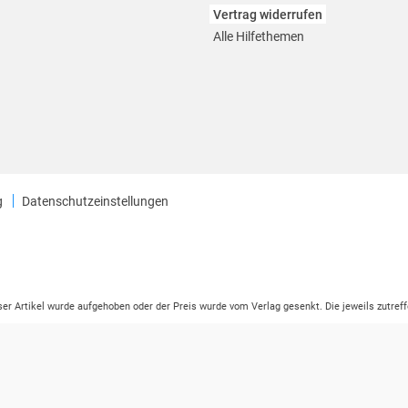
Vertrag widerrufen
Alle Hilfethemen
g
Datenschutzeinstellungen
eser Artikel wurde aufgehoben oder der Preis wurde vom Verlag gesenkt. Die jeweils zutreff
ter der Leseprobe übermittelt werden.
tikelseite dargestellten Datums vom Verlag angehoben.
ng (UVP) des Herstellers.