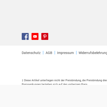
Datenschutz
AGB
Impressum
Widerrufsbelehrun
Diese Artikel unterliegen nicht der Preisbindung, die Preisbindung di
2
Preissenkungen beziehen sich auf den vorherigen Preis.
Durch Öffnen der Leseprobe willigen Sie ein, dass Daten an den Anbie
3
Der gebundene Preis dieses Artikels wird nach Ablauf des auf der Ar
4
Der Preisvergleich bezieht sich auf die unverbindliche Preisempfehlu
5