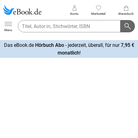
Konto
Merkzettel
Warenkorb
Ebook.de
Menu
Das eBook.de
Hörbuch Abo
- jederzeit, überall, für nur
7,95 €
mehr
monatlich
!
erfahren