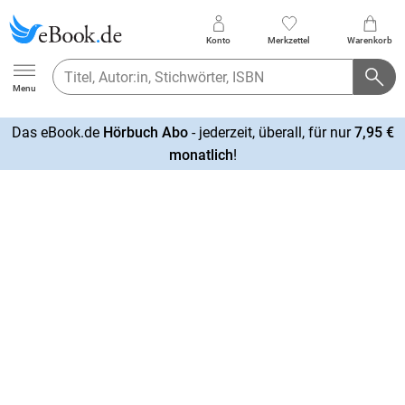
Konto
Merkzettel
Warenkorb
Ebook.de
Menu
Das eBook.de
Hörbuch Abo
- jederzeit, überall, für nur
7,95 €
mehr
monatlich
!
erfahren