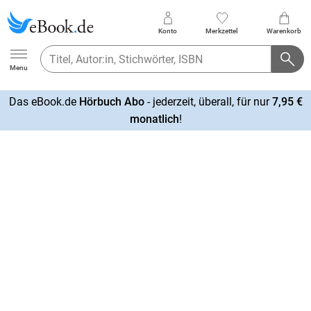
Konto
Merkzettel
Warenkorb
Ebook.de
Menu
Das eBook.de
Hörbuch Abo
- jederzeit, überall, für nur
7,95 €
mehr
monatlich
!
erfahren