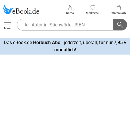
Konto
Merkzettel
Warenkorb
Ebook.de
Menu
Das eBook.de
Hörbuch Abo
- jederzeit, überall, für nur
7,95 €
mehr
monatlich
!
erfahren