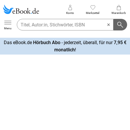
Konto
Merkzettel
Warenkorb
Ebook.de
Menu
Das eBook.de
Hörbuch Abo
- jederzeit, überall, für nur
7,95 €
mehr
monatlich
!
erfahren