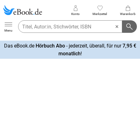
Konto
Merkzettel
Warenkorb
Ebook.de
Menu
Das eBook.de
Hörbuch Abo
- jederzeit, überall, für nur
7,95 €
mehr
monatlich
!
erfahren