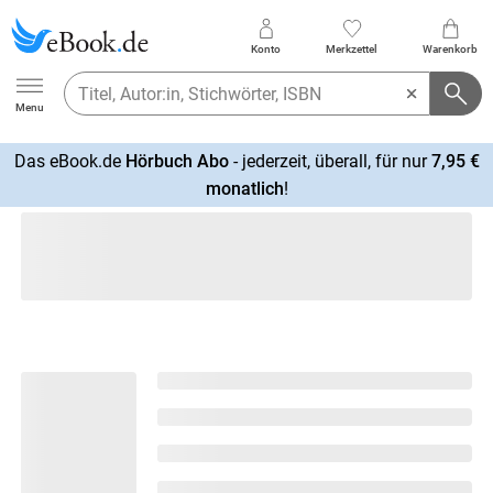
Konto
Merkzettel
Warenkorb
Ebook.de
Menu
Das eBook.de
Hörbuch Abo
- jederzeit, überall, für nur
7,95 €
mehr
monatlich
!
erfahren