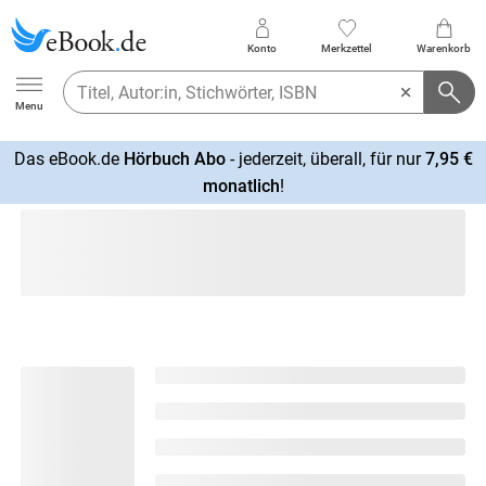
Konto
Merkzettel
Warenkorb
Ebook.de
Menu
Das eBook.de
Hörbuch Abo
- jederzeit, überall, für nur
7,95 €
mehr
monatlich
!
erfahren