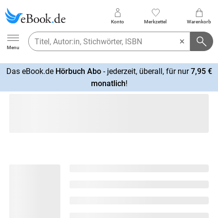
Konto
Merkzettel
Warenkorb
Ebook.de
Menu
Das eBook.de
Hörbuch Abo
- jederzeit, überall, für nur
7,95 €
mehr
monatlich
!
erfahren