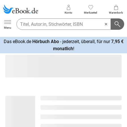
Konto
Merkzettel
Warenkorb
Ebook.de
Menu
Das eBook.de
Hörbuch Abo
- jederzeit, überall, für nur
7,95 €
mehr
monatlich
!
erfahren