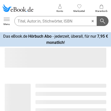
Konto
Merkzettel
Warenkorb
Ebook.de
Menu
Das eBook.de
Hörbuch Abo
- jederzeit, überall, für nur
7,95 €
mehr
monatlich
!
erfahren