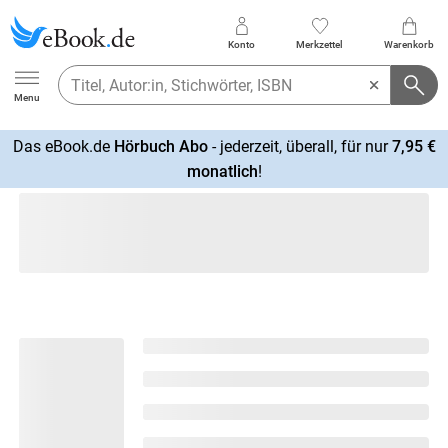
Konto
Merkzettel
Warenkorb
Ebook.de
Menu
Das eBook.de
Hörbuch Abo
- jederzeit, überall, für nur
7,95 €
mehr
monatlich
!
erfahren