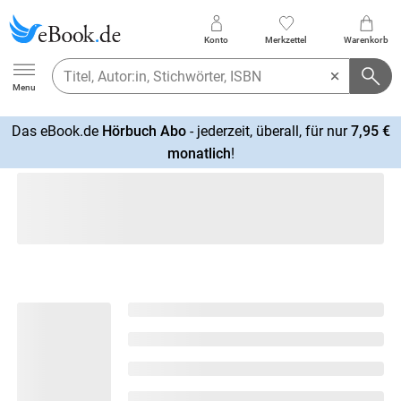
Konto
Merkzettel
Warenkorb
Ebook.de
Menu
Das eBook.de
Hörbuch Abo
- jederzeit, überall, für nur
7,95 €
mehr
monatlich
!
erfahren