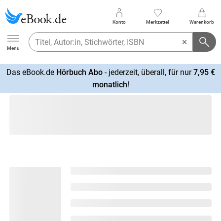
Konto
Merkzettel
Warenkorb
Ebook.de
Menu
Das eBook.de
Hörbuch Abo
- jederzeit, überall, für nur
7,95 €
mehr
monatlich
!
erfahren