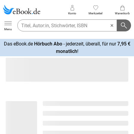
Konto
Merkzettel
Warenkorb
Ebook.de
Menu
Das eBook.de
Hörbuch Abo
- jederzeit, überall, für nur
7,95 €
mehr
monatlich
!
erfahren