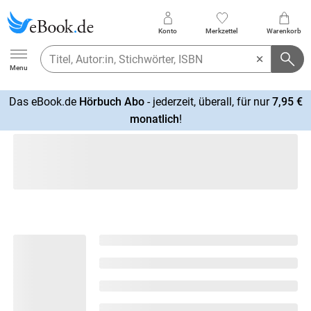
Konto
Merkzettel
Warenkorb
Ebook.de
Menu
Das eBook.de
Hörbuch Abo
- jederzeit, überall, für nur
7,95 €
mehr
monatlich
!
erfahren