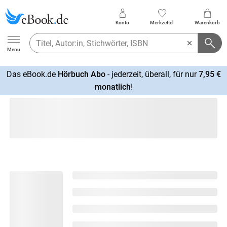
Konto
Merkzettel
Warenkorb
Ebook.de
Menu
Das eBook.de
Hörbuch Abo
- jederzeit, überall, für nur
7,95 €
mehr
monatlich
!
erfahren