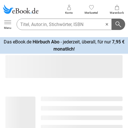
Konto
Merkzettel
Warenkorb
Ebook.de
Menu
Das eBook.de
Hörbuch Abo
- jederzeit, überall, für nur
7,95 €
mehr
monatlich
!
erfahren