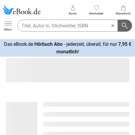
Konto
Merkzettel
Warenkorb
Ebook.de
Menu
Das eBook.de
Hörbuch Abo
- jederzeit, überall, für nur
7,95 €
mehr
monatlich
!
erfahren