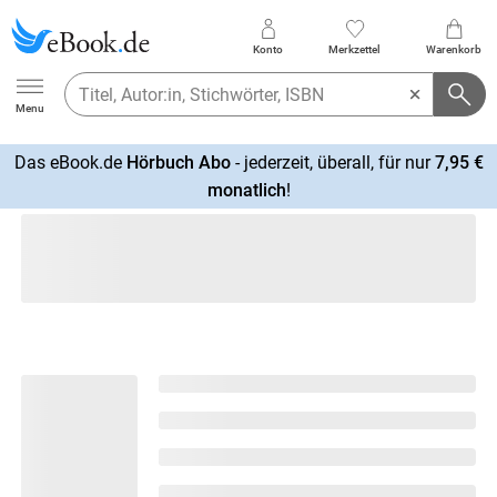
Konto
Merkzettel
Warenkorb
Ebook.de
Menu
Das eBook.de
Hörbuch Abo
- jederzeit, überall, für nur
7,95 €
mehr
monatlich
!
erfahren