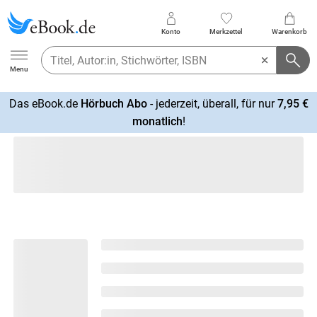
Konto
Merkzettel
Warenkorb
Ebook.de
Menu
Das eBook.de
Hörbuch Abo
- jederzeit, überall, für nur
7,95 €
mehr
monatlich
!
erfahren