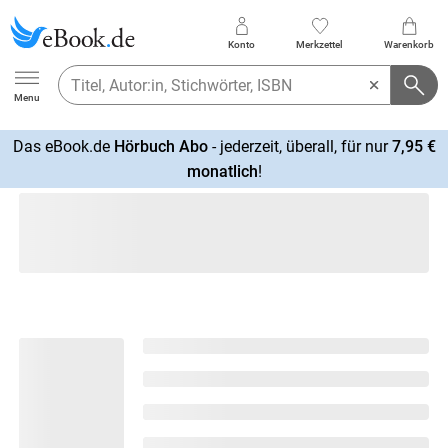
Konto
Merkzettel
Warenkorb
Ebook.de
Menu
Das eBook.de
Hörbuch Abo
- jederzeit, überall, für nur
7,95 €
mehr
monatlich
!
erfahren