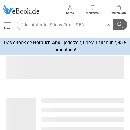
Konto
Merkzettel
Warenkorb
Ebook.de
Menu
Das eBook.de
Hörbuch Abo
- jederzeit, überall, für nur
7,95 €
mehr
monatlich
!
erfahren