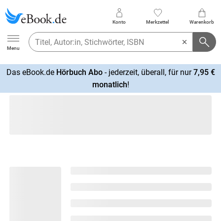
Konto
Merkzettel
Warenkorb
Ebook.de
Menu
Das eBook.de
Hörbuch Abo
- jederzeit, überall, für nur
7,95 €
mehr
monatlich
!
erfahren