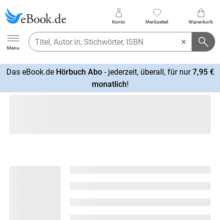
Konto
Merkzettel
Warenkorb
Ebook.de
Menu
Das eBook.de
Hörbuch Abo
- jederzeit, überall, für nur
7,95 €
mehr
monatlich
!
erfahren