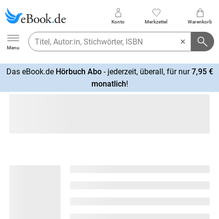
Konto
Merkzettel
Warenkorb
Ebook.de
Menu
Das eBook.de
Hörbuch Abo
- jederzeit, überall, für nur
7,95 €
mehr
monatlich
!
erfahren