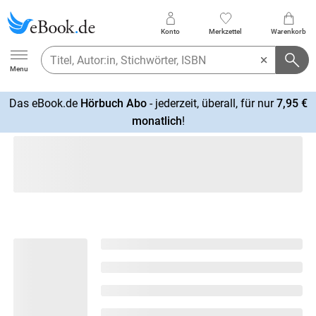
Konto
Merkzettel
Warenkorb
Ebook.de
Menu
Das eBook.de
Hörbuch Abo
- jederzeit, überall, für nur
7,95 €
mehr
monatlich
!
erfahren