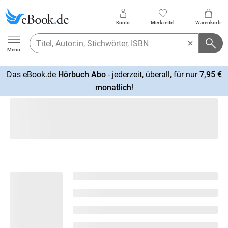
Konto
Merkzettel
Warenkorb
Ebook.de
Menu
Das eBook.de
Hörbuch Abo
- jederzeit, überall, für nur
7,95 €
mehr
monatlich
!
erfahren