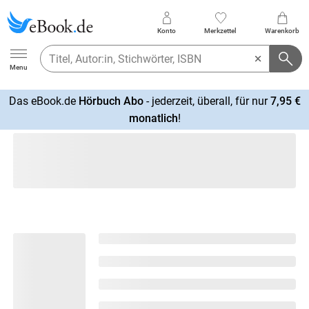
Konto
Merkzettel
Warenkorb
Ebook.de
Menu
Das eBook.de
Hörbuch Abo
- jederzeit, überall, für nur
7,95 €
mehr
monatlich
!
erfahren