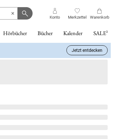
Konto
Merkzettel
Warenkorb
Hörbücher
Bücher
Kalender
SALE²
Jetzt entdecken
KLUSIV bei uns)
Memories of
Der literarische
Die Psychiaterin
Bretonischer
The Secrets We
tolino vision
Guten Morgen,
Madame le
5
4
Band 15
Band 2
-12%
-50%
Heidelberg
Katzenkalender 2027
- Wurde ihr der
Glanz
Hide
color - Weiß
schönes Wetter
Commissaire
Band 10
Heinz Strunk
Julia Bachstein
Jean-Luc Bannalec
Karin Slaughter
Job zum
heute
und die Mauer
Hardware
Tanja Kokoska
Verhängnis?
des Schweigens
Hörbuch Download
Kalender
eBook epub
eBook epub
174,90 €
Freida McFadden
Pierre Martin
15,99 €
24,95 €
14,99 €
21,69 €
5
Statt UVP
Buch (gebunden)
199,00 €
23,00 €
eBook epub
eBook epub
16,99 €
4,99 €
4
Statt
9,99 €