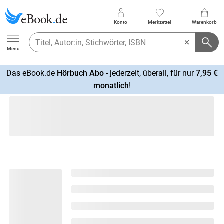
Konto
Merkzettel
Warenkorb
Ebook.de
Menu
Das eBook.de
Hörbuch Abo
- jederzeit, überall, für nur
7,95 €
mehr
monatlich
!
erfahren