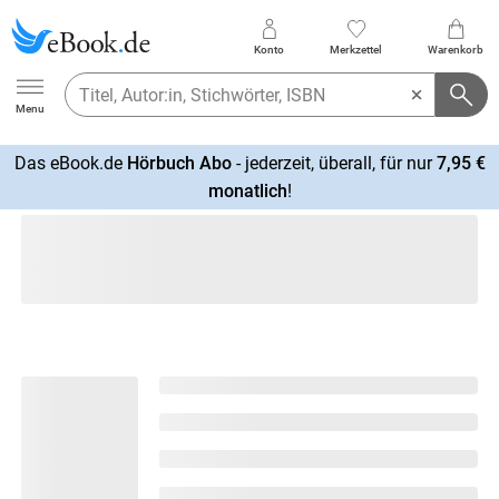
Konto
Merkzettel
Warenkorb
Ebook.de
Menu
Das eBook.de
Hörbuch Abo
- jederzeit, überall, für nur
7,95 €
mehr
monatlich
!
erfahren