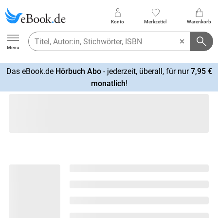
Konto
Merkzettel
Warenkorb
Ebook.de
Menu
Das eBook.de
Hörbuch Abo
- jederzeit, überall, für nur
7,95 €
mehr
monatlich
!
erfahren