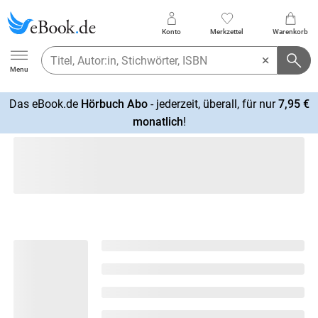
Konto
Merkzettel
Warenkorb
Ebook.de
Menu
Das eBook.de
Hörbuch Abo
- jederzeit, überall, für nur
7,95 €
mehr
monatlich
!
erfahren