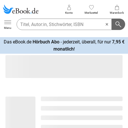
Konto
Merkzettel
Warenkorb
Ebook.de
Menu
Das eBook.de
Hörbuch Abo
- jederzeit, überall, für nur
7,95 €
mehr
monatlich
!
erfahren