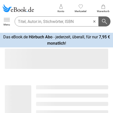
Konto
Merkzettel
Warenkorb
Ebook.de
Menu
Das eBook.de
Hörbuch Abo
- jederzeit, überall, für nur
7,95 €
mehr
monatlich
!
erfahren