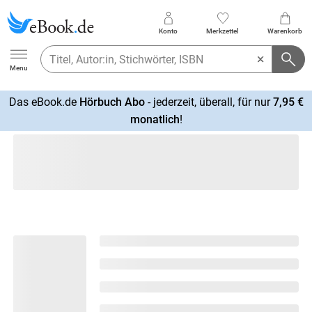
Konto
Merkzettel
Warenkorb
Ebook.de
Menu
Das eBook.de
Hörbuch Abo
- jederzeit, überall, für nur
7,95 €
mehr
monatlich
!
erfahren