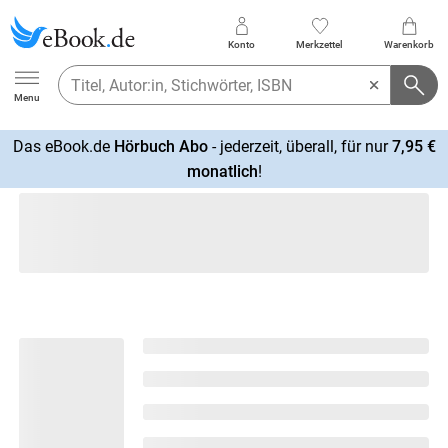
Konto
Merkzettel
Warenkorb
Ebook.de
Menu
Das eBook.de
Hörbuch Abo
- jederzeit, überall, für nur
7,95 €
mehr
monatlich
!
erfahren